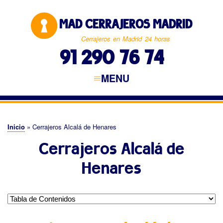
Pasar
al
MAD CERRAJEROS MADRID
contenido
principal
Cerrajeros en Madrid 24 horas
91 290 76 74
MENU
Navegación
principal
CERRAJEROS MADRID
MADRID CAPITAL
NORTE DE MADRID
ESTE DE MADRID
SUR DE MADRID
OESTE DE MADRID
Inicio
Cerrajeros Alcalá de Henares
Sobrescribir
Cerrajeros Alcalá de
enlaces
de
Henares
ayuda
a
la