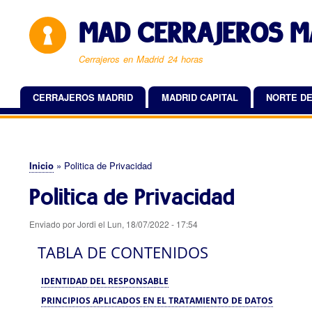
MAD CERRAJEROS M
Cerrajeros en Madrid 24 horas
CERRAJEROS MADRID
MADRID CAPITAL
NORTE DE
Navegación
principal
Inicio
Politica de Privacidad
Sobrescribir
Politica de Privacidad
enlaces
de
Enviado por
Jordi
el
Lun, 18/07/2022 - 17:54
ayuda
TABLA DE CONTENIDOS
a
la
IDENTIDAD DEL RESPONSABLE
PRINCIPIOS APLICADOS EN EL TRATAMIENTO DE DATOS
navegación