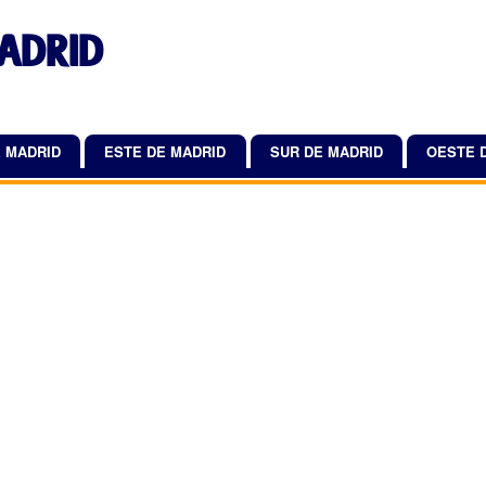
Pasar
ADRID
al
contenido
principal
 MADRID
ESTE DE MADRID
SUR DE MADRID
OESTE 