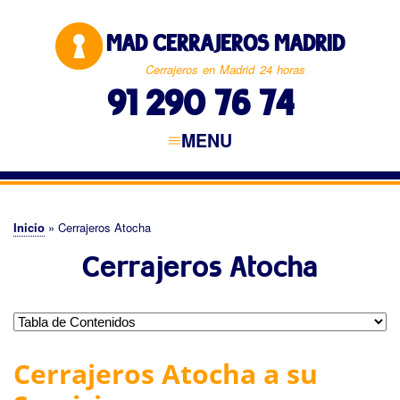
Pasar
al
MAD CERRAJEROS MADRID
contenido
principal
Cerrajeros en Madrid 24 horas
91 290 76 74
MENU
Navegación
principal
CERRAJEROS MADRID
MADRID CAPITAL
NORTE DE MADRID
ESTE DE MADRID
SUR DE MADRID
OESTE DE MADRID
Inicio
Cerrajeros Atocha
Sobrescribir
Cerrajeros Atocha
enlaces
de
ayuda
a
Cerrajeros Atocha a su
la