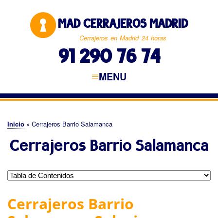
Pasar
al
MAD CERRAJEROS MADRID
contenido
principal
Cerrajeros en Madrid 24 horas
91 290 76 74
MENU
Navegación
principal
CERRAJEROS MADRID
MADRID CAPITAL
NORTE DE MADRID
ESTE DE MADRID
SUR DE MADRID
OESTE DE MADRID
Inicio
Cerrajeros Barrio Salamanca
Sobrescribir
Cerrajeros Barrio Salamanca
enlaces
de
ayuda
a
Cerrajeros Barrio
la