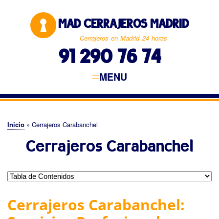
Pasar
al
MAD CERRAJEROS MADRID
contenido
principal
Cerrajeros en Madrid 24 horas
91 290 76 74
MENU
Navegación
principal
CERRAJEROS MADRID
MADRID CAPITAL
NORTE DE MADRID
ESTE DE MADRID
SUR DE MADRID
OESTE DE MADRID
Inicio
Cerrajeros Carabanchel
Sobrescribir
Cerrajeros Carabanchel
enlaces
de
ayuda
a
Cerrajeros Carabanchel:
la