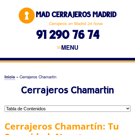
Pasar
al
MAD CERRAJEROS MADRID
contenido
principal
Cerrajeros en Madrid 24 horas
91 290 76 74
MENU
Navegación
principal
CERRAJEROS MADRID
MADRID CAPITAL
NORTE DE MADRID
ESTE DE MADRID
SUR DE MADRID
OESTE DE MADRID
Inicio
Cerrajeros Chamartin
Sobrescribir
Cerrajeros Chamartin
enlaces
de
ayuda
a
Cerrajeros Chamartín: Tu
la