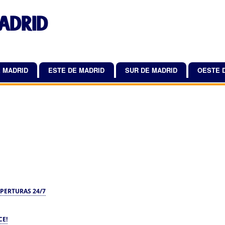
Pasar
ADRID
al
contenido
principal
 MADRID
ESTE DE MADRID
SUR DE MADRID
OESTE 
PERTURAS 24/7
CE!