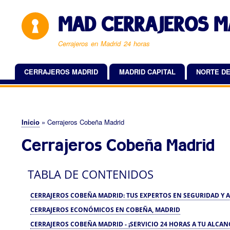
MAD CERRAJEROS M
Cerrajeros en Madrid 24 horas
CERRAJEROS MADRID
MADRID CAPITAL
NORTE DE
Navegación
principal
Inicio
Cerrajeros Cobeña Madrid
Sobrescribir
Cerrajeros Cobeña Madrid
enlaces
de
TABLA DE CONTENIDOS
ayuda
a
CERRAJEROS COBEÑA MADRID: TUS EXPERTOS EN SEGURIDAD Y A
la
CERRAJEROS ECONÓMICOS EN COBEÑA, MADRID
navegación
CERRAJEROS COBEÑA MADRID - ¡SERVICIO 24 HORAS A TU ALCAN