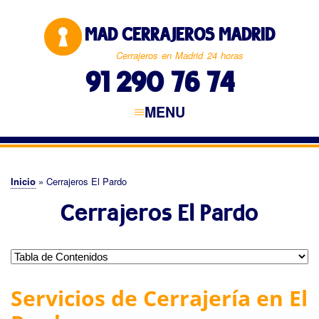
Pasar
al
MAD CERRAJEROS MADRID
contenido
principal
Cerrajeros en Madrid 24 horas
91 290 76 74
MENU
Navegación
principal
CERRAJEROS MADRID
MADRID CAPITAL
NORTE DE MADRID
ESTE DE MADRID
SUR DE MADRID
OESTE DE MADRID
Inicio
Cerrajeros El Pardo
Sobrescribir
Cerrajeros El Pardo
enlaces
de
ayuda
a
Servicios de Cerrajería en El
la