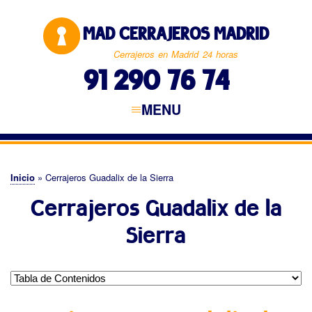
Pasar
al
MAD CERRAJEROS MADRID
contenido
principal
Cerrajeros en Madrid 24 horas
91 290 76 74
MENU
Navegación
principal
CERRAJEROS MADRID
MADRID CAPITAL
NORTE DE MADRID
ESTE DE MADRID
SUR DE MADRID
OESTE DE MADRID
Inicio
Cerrajeros Guadalix de la Sierra
Sobrescribir
Cerrajeros Guadalix de la
enlaces
de
Sierra
ayuda
a
la