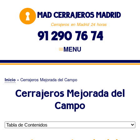
Pasar
al
MAD CERRAJEROS MADRID
contenido
principal
Cerrajeros en Madrid 24 horas
91 290 76 74
MENU
Navegación
principal
CERRAJEROS MADRID
MADRID CAPITAL
NORTE DE MADRID
ESTE DE MADRID
SUR DE MADRID
OESTE DE MADRID
Inicio
Cerrajeros Mejorada del Campo
Sobrescribir
Cerrajeros Mejorada del
enlaces
de
Campo
ayuda
a
la