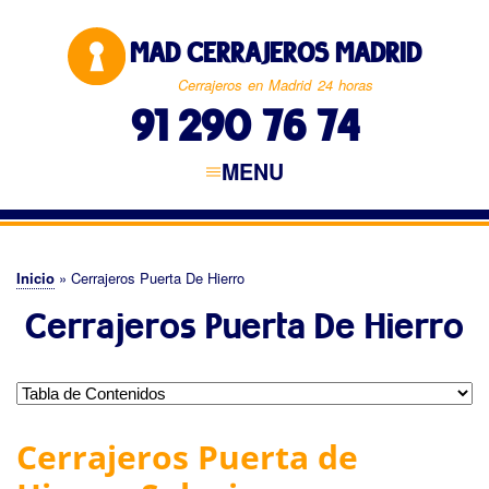
Pasar
al
MAD CERRAJEROS MADRID
contenido
principal
Cerrajeros en Madrid 24 horas
91 290 76 74
MENU
Navegación
principal
CERRAJEROS MADRID
MADRID CAPITAL
NORTE DE MADRID
ESTE DE MADRID
SUR DE MADRID
OESTE DE MADRID
Inicio
Cerrajeros Puerta De Hierro
Sobrescribir
Cerrajeros Puerta De Hierro
enlaces
de
ayuda
a
Cerrajeros Puerta de
la