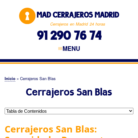
Pasar
al
MAD CERRAJEROS MADRID
contenido
principal
Cerrajeros en Madrid 24 horas
91 290 76 74
MENU
Navegación
principal
CERRAJEROS MADRID
MADRID CAPITAL
NORTE DE MADRID
ESTE DE MADRID
SUR DE MADRID
OESTE DE MADRID
Inicio
Cerrajeros San Blas
Sobrescribir
Cerrajeros San Blas
enlaces
de
ayuda
a
Cerrajeros San Blas:
la