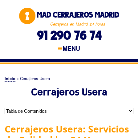
Pasar
al
MAD CERRAJEROS MADRID
contenido
principal
Cerrajeros en Madrid 24 horas
91 290 76 74
MENU
Navegación
principal
CERRAJEROS MADRID
MADRID CAPITAL
NORTE DE MADRID
ESTE DE MADRID
SUR DE MADRID
OESTE DE MADRID
Inicio
Cerrajeros Usera
Sobrescribir
Cerrajeros Usera
enlaces
de
ayuda
a
Cerrajeros Usera: Servicios
la