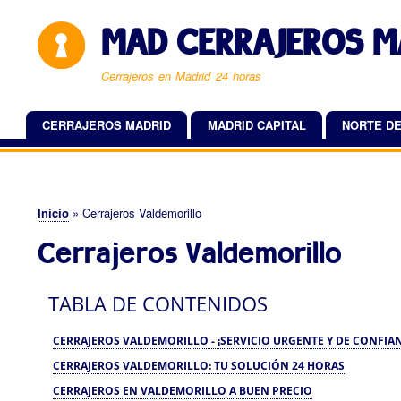
MAD CERRAJEROS M
Cerrajeros en Madrid 24 horas
CERRAJEROS MADRID
MADRID CAPITAL
NORTE DE
Navegación
principal
Inicio
Cerrajeros Valdemorillo
Sobrescribir
Cerrajeros Valdemorillo
enlaces
de
TABLA DE CONTENIDOS
ayuda
a
CERRAJEROS VALDEMORILLO - ¡SERVICIO URGENTE Y DE CONFIA
la
CERRAJEROS VALDEMORILLO: TU SOLUCIÓN 24 HORAS
navegación
CERRAJEROS EN VALDEMORILLO A BUEN PRECIO