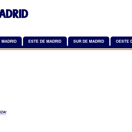
Pasar
ADRID
al
contenido
principal
 MADRID
ESTE DE MADRID
SUR DE MADRID
OESTE 
NZA!